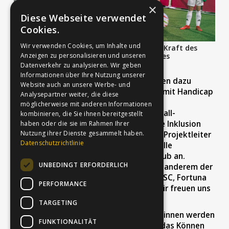
×
Diese Webseite verwendet
Cookies.
Wir verwenden Cookies, um Inhalte und
Ein Ziel der Kooperation: Die verbindende Kraft des
Fußballs spüren. © alle Fotos: Getty Images
Anzeigen zu personalisieren und unseren
Datenverkehr zu analysieren. Wir geben
Informationen über Ihre Nutzung unserer
Mit der Serie wollen die Verantwortlichen dazu
Website auch an unsere Werbe- und
beitragen, dass immer mehr Menschen mit Handicap
Analysepartner weiter, die diese
Zugang in die bundesweit rund 24.500
möglicherweise mit anderen Informationen
Fußballvereine finden. "Die Blindenfußball-
kombinieren, die Sie ihnen bereitgestellt
Bundesliga zeigt eindrucksvoll, dass die Inklusion
haben oder die sie im Rahmen Ihrer
Nutzung ihrer Dienste gesammelt haben.
möglich ist und gelingen kann", betont Projektleiter
Datenschutzrichtlinie
Nico Kempf und ergänzt: "So gehören alle
Mannschaften der Liga einem Fußballklub an.
UNBEDINGT ERFORDERLICH
Prominente Beispiele hierfür sind unter anderem der
FC Schalke 04, der FC St. Pauli, Hertha BSC, Fortuna
PERFORMANCE
Düsseldorf oder Borussia Dortmund. Wir freuen uns
alle auf einen spannenden Finaltag."
TARGETING
Und auch einige der Stützpunktspieler*innen werden
FUNKTIONALITÄT
mit ihren Eltern sicher vor Ort sein, um das Können