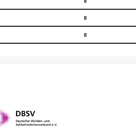
8
8
8