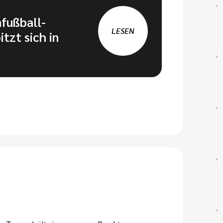
nfußball-
LESEN
tzt sich in