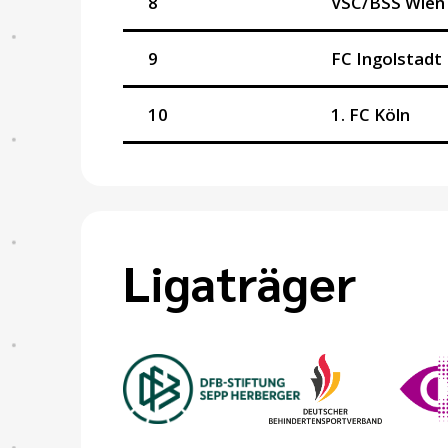
8
VSC/BSS Wien
9
FC Ingolstadt
10
1. FC Köln
Ligaträger