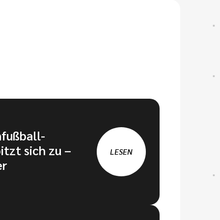
nfußball-
itzt sich zu –
LESEN
er