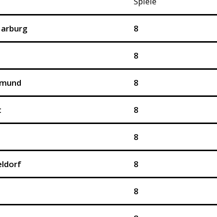
Spiele
Marburg
8
8
tmund
8
t
8
8
ldorf
8
8