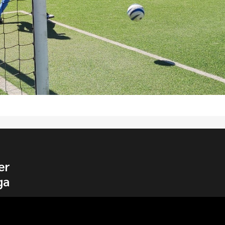
er
ga