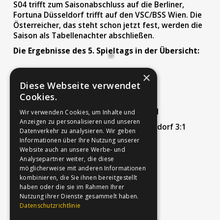
S04 trifft zum Saisonabschluss auf die Berliner,
Fortuna Düsseldorf trifft auf den VSC/BSS Wien. Die
Österreicher, das steht schon jetzt fest, werden die
Saison als Tabellenachter abschließen.
Die Ergebnisse des 5. Spieltags in der Übersicht:
×
Samstag, 04. Juli 2026
Diese Webseite verwendet
Cookies.
FC St. Pauli – VSC/BSS Wien 13:1
SF BG Blista Marburg – FC Schalke 04 2:1
Wir verwenden Cookies, um Inhalte und
Anzeigen zu personalisieren und unseren
Borussia Dortmund – Fortuna 95 Düsseldorf 3:1
Datenverkehr zu analysieren. Wir geben
Informationen über Ihre Nutzung unserer
Hertha BSC – 1. FC Köln 7:1
Website auch an unsere Werbe- und
FC Ingolstadt – MTV Stuttgart 0:7
Analysepartner weiter, die diese
möglicherweise mit anderen Informationen
kombinieren, die Sie ihnen bereitgestellt
Sonntag, 05. Juli 2026
haben oder die sie im Rahmen Ihrer
Nutzung ihrer Dienste gesammelt haben.
Hertha BSC – FC St. Pauli 0:6
Datenschutzrichtlinie
1. FC Köln – MTV Stuttgart 0:8