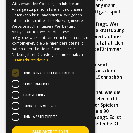
Wir verwenden Cookies, um Inhalte und
schließlich sein eigenes Zimmer“, sagt Fangmann,
Anzeigen zu personalisieren und unseren
der für den Deutschen Meister MTV Stuttgart spielt.
Datenverkehr zu analysieren. Wir geben
Ohnehin sind beim Training daheim
Informationen über Ihre Nutzung unserer
Anpassungsfähigkeit und Flexibilität gefragt. Wer
Website auch an unsere Werbe- und
keine Hanteln besitzt, absolviert manche Kraftübung
Analysepartner weiter, die diese
mit gefüllten Wasserflaschen. Nick trainiert auf der
möglicherweise mit anderen Informationen
Terrasse – nicht nur, weil er dort mehr Platz hat. „Ich
kombinieren, die Sie ihnen bereitgestellt
spiele Fußball, seit ich vier bin und war dafür immer
haben oder die sie im Rahmen Ihrer
Nutzung ihrer Dienste gesammelt haben.
draußen“, macht er deutlich.
Datenschutzrichtlinie
Der Einsatz zahlt sich aus. „Good Job! Ihr seid
Maschinen!“, tönt es vom Athletikcoach aus dem
UNBEDINGT ERFORDERLICH
Lautsprecher. Und Mania ruft ins Mikro: „Sehr schön
Männer, bleibt dran!“
PERFORMANCE
Diese Worte motivieren, hallen nach. Genau wie die
TARGETING
Freude am gemeinsamen Training, die vielen nicht
ganz ernst gemeinten Kommentare unter Spielern
FUNKTIONALITÄT
und Verantwortlichen. „Es ist also mehr als 90
UNKLASSIFIZIERTE
Minuten Fitnesstraining“, wie Fangmann sagt. Es ist
eine gute Brücke in die Zeit, in der es wieder heißt
Fußballcourt statt Bügelzimmer.
ALLE AKZEPTIEREN