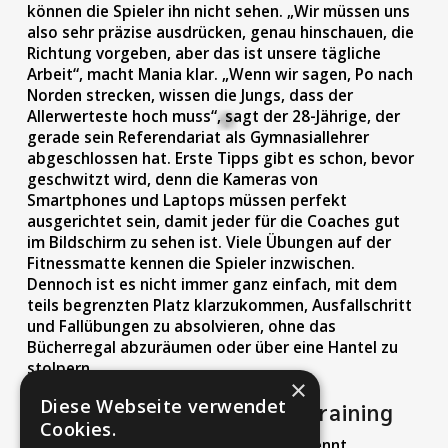
können die Spieler ihn nicht sehen. „Wir müssen uns
also sehr präzise ausdrücken, genau hinschauen, die
Richtung vorgeben, aber das ist unsere tägliche
Arbeit“, macht Mania klar. „Wenn wir sagen, Po nach
Norden strecken, wissen die Jungs, dass der
Allerwerteste hoch muss“, sagt der 28-Jährige, der
gerade sein Referendariat als Gymnasiallehrer
abgeschlossen hat. Erste Tipps gibt es schon, bevor
geschwitzt wird, denn die Kameras von
Smartphones und Laptops müssen perfekt
ausgerichtet sein, damit jeder für die Coaches gut
im Bildschirm zu sehen ist. Viele Übungen auf der
Fitnessmatte kennen die Spieler inzwischen.
Dennoch ist es nicht immer ganz einfach, mit dem
teils begrenzten Platz klarzukommen, Ausfallschritt
und Fallübungen zu absolvieren, ohne das
Bücherregal abzuräumen oder über eine Hantel zu
stolpern.
×
Diese Webseite verwendet
Freude am gemeinsamen Training
Cookies.
„Bis jetzt hat es immer gepasst. Man kennt