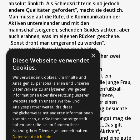
absolut ähnlich. Als Schiedsrichterin sind jedoch
andere Qualitäten gefordert“, macht sie deutlich.
Man müsse auf die Rufe, die Kommunikation der
Aktiven untereinander und mit den
mannschaftseigenen, sehenden Guides achten, aber
auch erahnen, was im eigenen Rücken geschehe.
„Sonst droht man umgerannt zu werden“,
schmunzelt Kalbau. Neben den beiden
×
Schiedsrichtern auf dem Feld gibt es daher zwei
Diese Webseite verwendet
weitere am Spielfeldrand sowie einen
Cookies.
Unparteiischen, der die Auswechslungen
beaufsichtigt. „Das Geschehen erfordert ein
Wir verwenden Cookies, um Inhalte und
Höchstmaß an Konzentration“, erklärt die junge Frau,
Anzeigen zu personalisieren und unseren
die erstmals 2014 in Lübeck einen Blindenfußball-
Datenverkehr zu analysieren. Wir geben
Bundesliga-Spieltag als Volunteer begleitete,
Informationen über Ihre Nutzung unserer
Website auch an unsere Werbe- und
Interesse fand und einige Monate später einen
Analysepartner weiter, die diese
entsprechenden Schiedsrichter-Lehrgang besuchte.
möglicherweise mit anderen Informationen
Das ist nun mehr als sieben Jahre her. Längst mag sie
kombinieren, die Sie ihnen bereitgestellt
die Herausforderung, ein Spiel zu leiten. „Das gilt
haben oder die sie im Rahmen Ihrer
aber auch für die Partien mit sehenden Aktiven“,
Nutzung ihrer Dienste gesammelt haben.
Datenschutzrichtlinie
erklärt Kalbau. Autorität, Ausstrahlung und eine gute