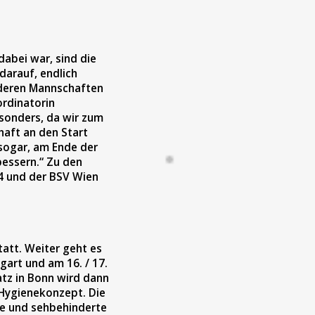
abei war, sind die
darauf, endlich
anderen Mannschaften
rdinatorin
esonders, da wir zum
haft an den Start
 sogar, am Ende der
bessern.“ Zu den
4 und der BSV Wien
att. Weiter geht es
gart und am 16. / 17.
tz in Bonn wird dann
s Hygienekonzept. Die
inde und sehbehinderte