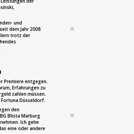
 Leistungen der
sinski,
nden- und
seit dem Jahr 2008
lern trotz der
chendes
.
n
rer Premiere entgegen.
arum, Erfahrungen zu
rgeld zahlen müssen.
i Fortuna Düsseldorf.
egen den
 BG Blista Marburg
nnehmen. Ich gehe
 das eine oder andere