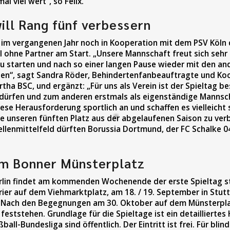
l viel wert“, so Felix.
ill Rang fünf verbessern
m vergangenen Jahr noch in Kooperation mit dem PSV Köln d
 ohne Partner am Start. „Unsere Mannschaft freut sich sehr 
 zu starten und nach so einer langen Pause wieder mit den 
hen“, sagt Sandra Röder, Behindertenfanbeauftragte und Koo
rtha BSC, und ergänzt: „Für uns als Verein ist der Spieltag b
n dürfen und zum anderen erstmals als eigenständige Mannsc
se Herausforderung sportlich an und schaffen es vielleicht
lle unseren fünften Platz aus der abgelaufenen Saison zu ver
llenmittelfeld dürften Borussia Dortmund, der FC Schalke 0
em Bonner Münsterplatz
rlin findet am kommenden Wochenende der erste Spieltag st
ier auf dem Viehmarktplatz, am 18. / 19. September in Stutt
 Nach den Begegnungen am 30. Oktober auf dem Münsterpla
feststehen. Grundlage für die Spieltage ist ein detaillierte
ball-Bundesliga sind öffentlich. Der Eintritt ist frei. Für bl