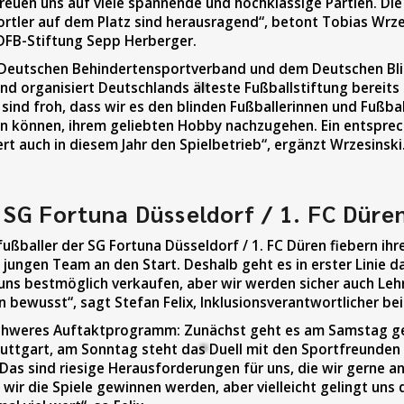
reuen uns auf viele spannende und hochklassige Partien. Die
rtler auf dem Platz sind herausragend“, betont Tobias Wrze
DFB-Stiftung Sepp Herberger.
eutschen Behindertensportverband und dem Deutschen Bli
d organisiert Deutschlands älteste Fußballstiftung bereits 
 sind froh, dass wir es den blinden Fußballerinnen und Fußbal
n können, ihrem geliebten Hobby nachzugehen. Ein entspre
t auch in diesem Jahr den Spielbetrieb“, ergänzt Wrzesinski
 SG Fortuna Düsseldorf / 1. FC Düre
fußballer der SG Fortuna Düsseldorf / 1. FC Düren fiebern ih
jungen Team an den Start. Deshalb geht es in erster Linie d
uns bestmöglich verkaufen, aber wir werden sicher auch Leh
len bewusst“, sagt Stefan Felix, Inklusionsverantwortlicher be
 schweres Auftaktprogramm: Zunächst geht es am Samstag g
uttgart, am Sonntag steht das Duell mit den Sportfreunden
as sind riesige Herausforderungen für uns, die wir gerne a
 wir die Spiele gewinnen werden, aber vielleicht gelingt uns