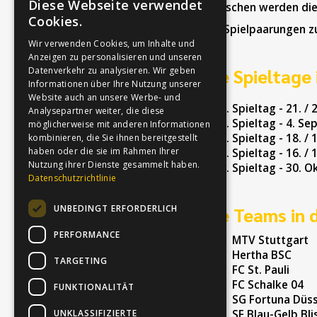
Diese Webseite verwendet
Menschen werden die 
Cookies.
Die Spielpaarungen zu
Wir verwenden Cookies, um Inhalte und
Anzeigen zu personalisieren und unseren
Datenverkehr zu analysieren. Wir geben
Die Spieltage 
Informationen über Ihre Nutzung unserer
Website auch an unsere Werbe- und
Spieltag - 21. / 
Analysepartner weiter, die diese
Spieltag - 4. Se
möglicherweise mit anderen Informationen
Spieltag - 18. /
kombinieren, die Sie ihnen bereitgestellt
haben oder die sie im Rahmen Ihrer
Spieltag - 16. /
Nutzung ihrer Dienste gesammelt haben.
Spieltag - 30. O
Datenschutzrichtlinie
UNBEDINGT ERFORDERLICH
Die Teams in 
PERFORMANCE
MTV Stuttgart
Hertha BSC
TARGETING
FC St. Pauli
FC Schalke 04
FUNKTIONALITÄT
SG Fortuna Düss
UNKLASSIFIZIERTE
SF Blau-Gelb Bl