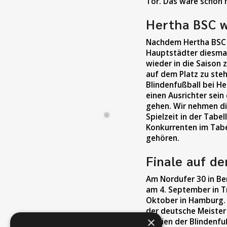
Tor. Das wäre schon ma
Hertha BSC w
Nachdem Hertha BSC i
Hauptstädter diesmal
wieder in die Saison
auf dem Platz zu ste
Blindenfußball bei He
einen Ausrichter sei
gehen. Wir nehmen die
Spielzeit in der Tabe
Konkurrenten im Tabe
gehören.
Finale auf d
Am Nordufer 30 in Be
am 4. September in Tr
Oktober in Hamburg.
der deutsche Meister 
×
Partien der Blindenfuß