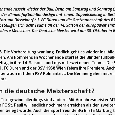
de rasselt wieder der Ball. Denn am Samstag und Sonntag (21
n der Blindenfußball-Bundesliga mit einem Doppelspieltag in Berl
Fortuna Düsseldorf / 1. FC Düren und die Gastmannschaft des B
beteiligen sich acht Teams an der 14. Saison der europaweit einz
nderte Menschen. Der Deutsche Meister wird am 30. Oktober in B
ß. Die Vorbereitung war lang. Endlich geht es wieder los. Alle
n. Am kommenden Wochenende startet die Blindenfußball-
ltag in ihre 14. Saison – und das mit zwei neuen Teams. Die
1. FC Düren und der BSV 1958 Wien feiern ihre Premiere. Auch
peration mit dem PSV Köln antritt. Die Berliner gehen mit ei
art.
 die deutsche Meisterschaft?
 Titelgewinn allerdings sind andere. Mit Vorjahresmeister MT
FC St. Pauli will endlich noch mehr erreichen als den zweiten
nden belegt wurde. Auch die Sportfreunde BG Blista Marburg 