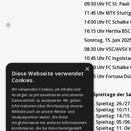
09:30 Uhr FC St. Pauli
11:45 Uhr MTV Stutt
14:00 Uhr FC Schalke
16:15 Uhr Hertha BSC
Sonntag, 15. Juni 202
08:30 Uhr VSC/AVSV Wi
10:45 Uhr FC Ingolst
×
13:00 Uhr FC Schalke
Diese Webseite verwendet
15:15 Uhr Fortuna Dü
Cookies.
Wir verwenden Cookies, um Inhalte und
Die Spieltage der Sa
Anzeigen zu personalisieren und unseren
Datenverkehr zu analysieren. Wir geben
Spieltag: 26./27
Informationen über Ihre Nutzung unserer
Spieltag: 10./11
Website auch an unsere Werbe- und
Spieltag: 14./15.
Analysepartner weiter, die diese
Spieltag: 05./06
möglicherweise mit anderen Informationen
Spieltag: 11. O
kombinieren, die Sie ihnen bereitgestellt