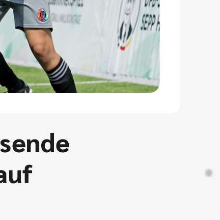
isende
auf