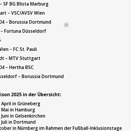
 – SF BG Blista Marburg
gart – VSC/AVSV Wien
 04 – Borussia Dortmund
 – Fortuna Düsseldorf
5
en – FC St. Pauli
adt – MTV Stuttgart
 04 – Hertha BSC
sseldorf – Borussia Dortmund
ison 2025 in der Übersicht:
. April in Grüneberg
. Mai in Hamburg
 Juni in Gelsenkirchen
. Juli in Dortmund
ktober in Nürnberg im Rahmen der Fußball-Inklusionstage