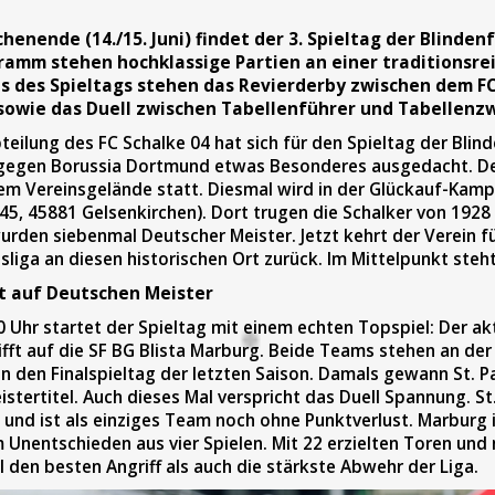
ende (14./15. Juni) findet der 3. Spieltag der Blinden
ramm stehen hochklassige Partien an einer traditionsre
us des Spieltags stehen das Revierderby zwischen dem FC
sowie das Duell zwischen Tabellenführer und Tabellenzw
teilung des FC Schalke 04 hat sich für den Spieltag der Blin
gegen Borussia Dortmund etwas Besonderes ausgedacht. Der
em Vereinsgelände statt. Diesmal wird in der Glückauf-Kamp
, 45881 Gelsenkirchen). Dort trugen die Schalker von 1928 
rden siebenmal Deutscher Meister. Jetzt kehrt der Verein fü
liga an diesen historischen Ort zurück. Im Mittelpunkt steh
ft auf Deutschen Meister
Uhr startet der Spieltag mit einem echten Topspiel: Der ak
trifft auf die SF BG Blista Marburg. Beide Teams stehen an der
n den Finalspieltag der letzten Saison. Damals gewann St. P
stertitel. Auch dieses Mal verspricht das Duell Spannung. St. 
und ist als einziges Team noch ohne Punktverlust. Marburg i
 Unentschieden aus vier Spielen. Mit 22 erzielten Toren un
 den besten Angriff als auch die stärkste Abwehr der Liga.