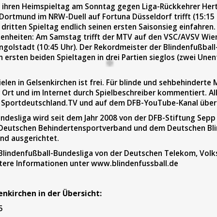
 ihren Heimspieltag am Sonntag gegen Liga-Rückkehrer Hert
Dortmund im NRW-Duell auf Fortuna Düsseldorf trifft (15:15
ritten Spieltag endlich seinen ersten Saisonsieg einfahren.
nheiten: Am Samstag trifft der MTV auf den VSC/AVSV Wien
ngolstadt (10:45 Uhr). Der Rekordmeister der Blindenfußbal
n ersten beiden Spieltagen in drei Partien sieglos (zwei Unen
pielen in Gelsenkirchen ist frei. Für blinde und sehbehindert
Ort und im Internet durch Spielbeschreiber kommentiert. All
f Sportdeutschland.TV und auf dem DFB-YouTube-Kanal über
undesliga wird seit dem Jahr 2008 von der DFB-Stiftung Sepp
eutschen Behindertensportverband und dem Deutschen Bli
nd ausgerichtet.
 Blindenfußball-Bundesliga von der Deutschen Telekom, Vo
tere Informationen unter
www.blindenfussball.de
enkirchen in der Übersicht:
5