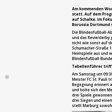
Am kommenden Wochen
statt. Auf dem Prog
auf Schalke. Im Fok
Borussia Dortmund 
Die Blindenfußball-Ab
und das Revierderby 
nicht wie sonst auf d
Schumacher-Straße 145
Heimspiele aus und wu
Blindenfußball-Bundes
Tabellenführer trif
Am Samstag um 09:30 
Meister FC St. Pauli 
Begegnung erinnert a
und holte sich den Mei
drei Spiele gewonnen 
drei Siegen und einem
stellt Marburg sowohl